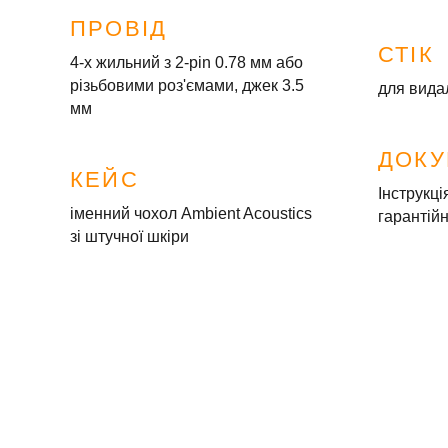
ПРОВІД
СТІК
4-х жильний з 2-pin 0.78 мм або
різьбовими роз'ємами, джек 3.5
для вида
мм
ДОКУ
КЕЙС
Інструкці
іменний чохол Ambient Acoustics
гарантій
зі штучної шкіри