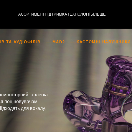
АСОРТИМЕНТ
ПІДТРИМКА
ТЕХНОЛОГІЇ
БІЛЬШЕ
В ТА АУДІОФІЛІВ
MAD2
КАСТОМНІ НАВУШНИКИ
 моніторний із злегка
ся поціновувачам
Підходять для вокалу,