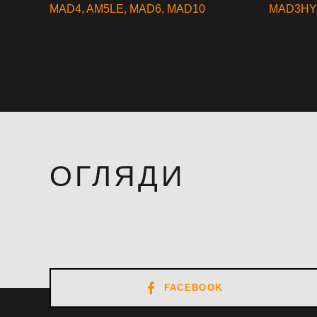
MAD4
,
AM5LE
,
MAD6
,
MAD10
MAD3H
ОГЛЯДИ
FACEBOOK