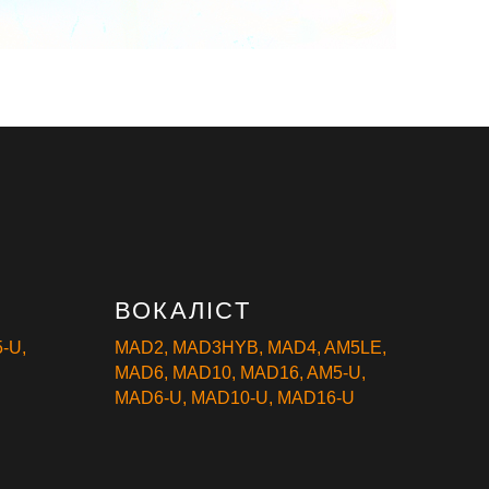
ВОКАЛІСТ
-U
,
MAD2
,
MAD3HYB
,
MAD4
,
AM5LE
,
MAD6
,
MAD10
,
MAD16
,
AM5-U
,
MAD6-U
,
MAD10-U
,
MAD16-U