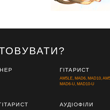
ТОВУВАТИ?
ЕНЕР
ГІТАРИСТ
AM5LE
,
MAD6
,
MAD10
,
AM5
MAD6-U
,
MAD10-U
ГІТАРИСТ
АУДІОФІЛИ