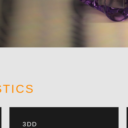
STICS
3DD