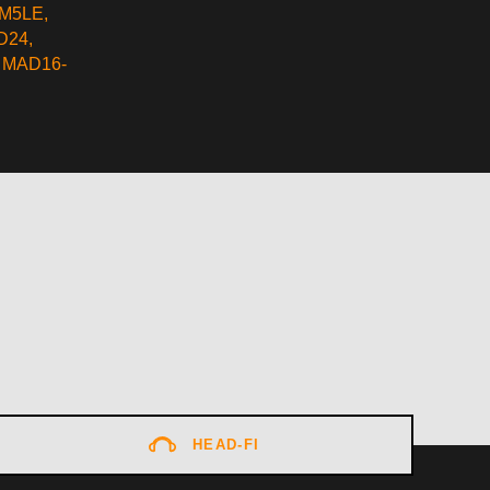
M5LE
,
D24
,
,
MAD16-
HEAD-FI