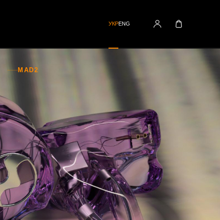
УКР
ENG
MAD2