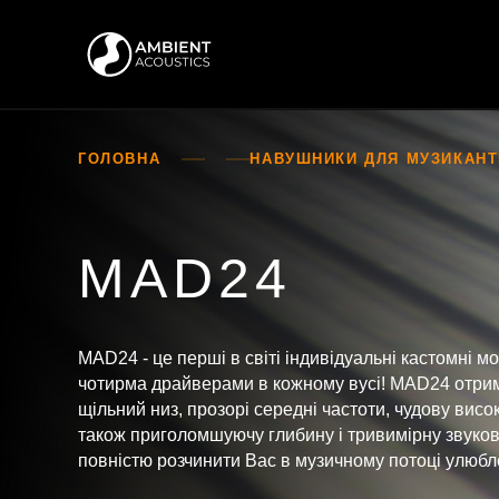
ГОЛОВНА
НАВУШНИКИ ДЛЯ МУЗИКАНТІ
MAD24
MAD24 - це перші в світі індивідуальні кастомні м
чотирма драйверами в кожному вусі! MAD24 отри
щільний низ, прозорі середні частоти, чудову висок
також приголомшуючу глибину і тривимірну звуков
повністю розчинити Вас в музичному потоці улюбл