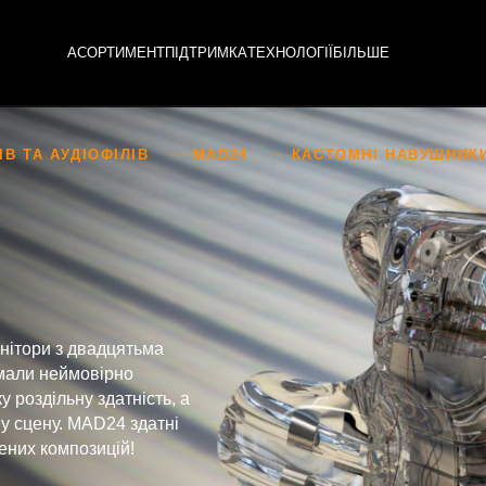
АСОРТИМЕНТ
ПІДТРИМКА
ТЕХНОЛОГІЇ
БІЛЬШЕ
В ТА АУДІОФІЛІВ
MAD24
КАСТОМНІ НАВУШНИК
онітори з двадцятьма
мали неймовірно
у роздільну здатність, а
у сцену. MAD24 здатні
ених композицій!