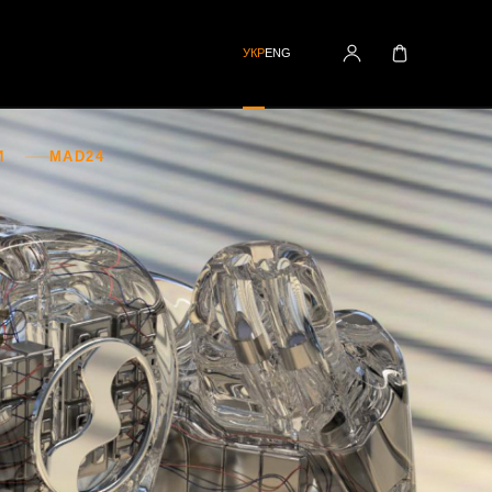
УКР
ENG
И
MAD24