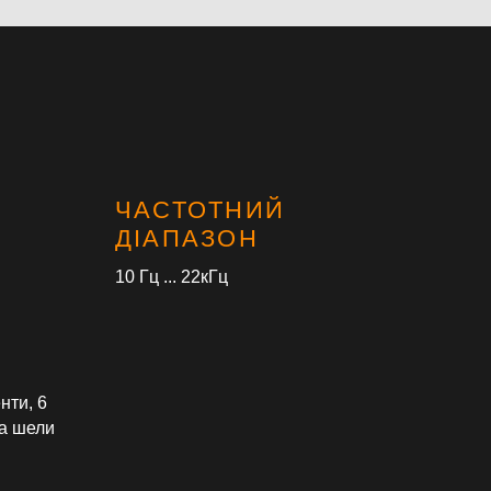
ЧАСТОТНИЙ
ДІАПАЗОН
10 Гц ... 22кГц
нти, 6
на шели