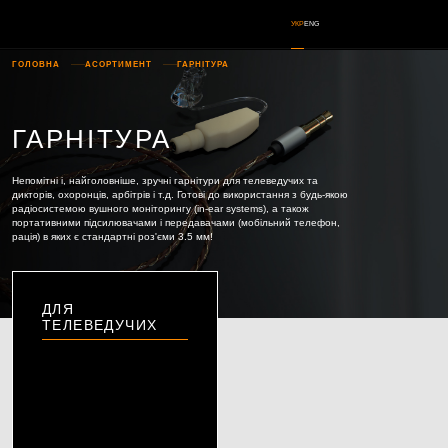
УКР
ENG
ГОЛОВНА
АСОРТИМЕНТ
ГАРНІТУРА
ГАРНІТУРА
Непомітні і, найголовніше, зручні гарнітури для телеведучих та
дикторів, охоронців, арбітрів і т.д. Готові до використання з будь-якою
радіосистемою вушного моніторингу (in-ear systems), а також
портативними підсилювачами і передавачами (мобільний телефон,
рація) в яких є стандартні роз'єми 3.5 мм!
ДЛЯ
ТЕЛЕВЕДУЧИХ