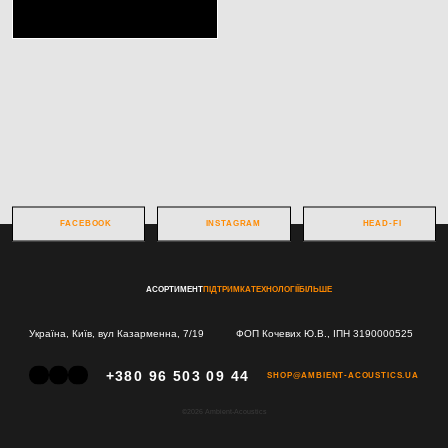
FACEBOOK
INSTAGRAM
HEAD-FI
АСОРТИМЕНТ
ПІДТРИМКА
ТЕХНОЛОГІЇ
БІЛЬШЕ
Україна, Київ, вул Казарменна, 7/19
ФОП Кочевих Ю.В., ІПН 3190000525
+380 96 503 09 44
SHOP@AMBIENT-ACOUSTICS.UA
©2026 Ambient-Acoustics