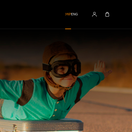
УКР
ENG