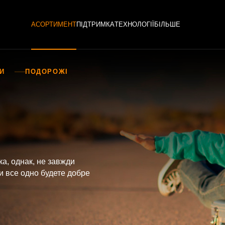
АСОРТИМЕНТ
ПІДТРИМКА
ТЕХНОЛОГІЇ
БІЛЬШЕ
КИ
ПОДОРОЖІ
ка, однак, не завжди
и все одно будете добре